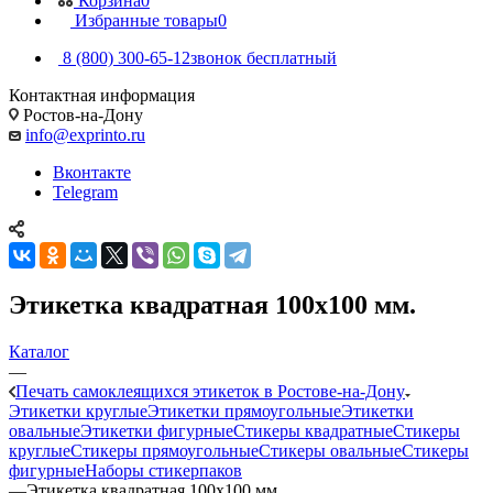
Корзина
0
Избранные товары
0
8 (800) 300-65-12
звонок бесплатный
Контактная информация
Ростов-на-Дону
info@exprinto.ru
Вконтакте
Telegram
Этикетка квадратная 100х100 мм.
Каталог
—
Печать самоклеящихся этикеток в Ростове-на-Дону
Этикетки круглые
Этикетки прямоугольные
Этикетки
овальные
Этикетки фигурные
Стикеры квадратные
Стикеры
круглые
Стикеры прямоугольные
Стикеры овальные
Стикеры
фигурные
Наборы стикерпаков
—
Этикетка квадратная 100х100 мм.