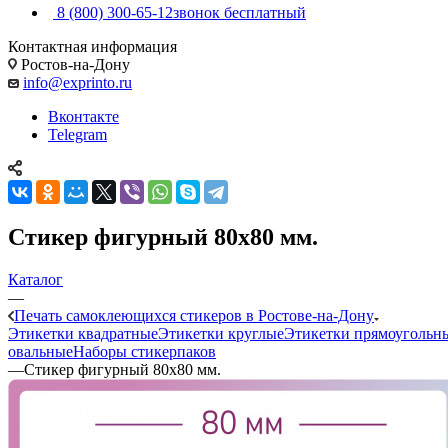
8 (800) 300-65-12
звонок бесплатный
Контактная информация
Ростов-на-Дону
info@exprinto.ru
Вконтакте
Telegram
Стикер фигурный 80х80 мм.
Каталог
—
Печать самоклеющихся стикеров в Ростове-на-Дону
Этикетки квадратные
Этикетки круглые
Этикетки прямоугольн
овальные
Наборы стикерпаков
—
Стикер фигурный 80х80 мм.