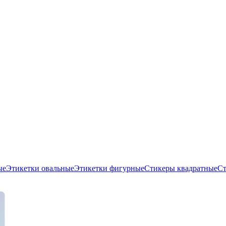
ые
Этикетки овальные
Этикетки фигурные
Стикеры квадратные
Ст