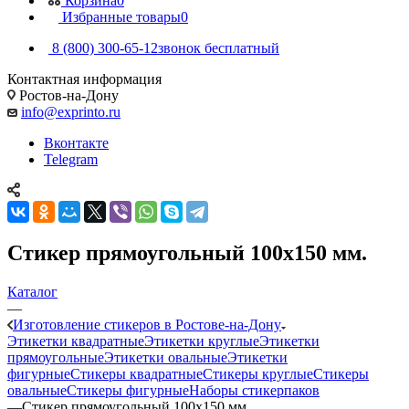
Корзина
0
Избранные товары
0
8 (800) 300-65-12
звонок бесплатный
Контактная информация
Ростов-на-Дону
info@exprinto.ru
Вконтакте
Telegram
Стикер прямоугольный 100х150 мм.
Каталог
—
Изготовление стикеров в Ростове-на-Дону
Этикетки квадратные
Этикетки круглые
Этикетки
прямоугольные
Этикетки овальные
Этикетки
фигурные
Стикеры квадратные
Стикеры круглые
Стикеры
овальные
Стикеры фигурные
Наборы стикерпаков
—
Стикер прямоугольный 100х150 мм.